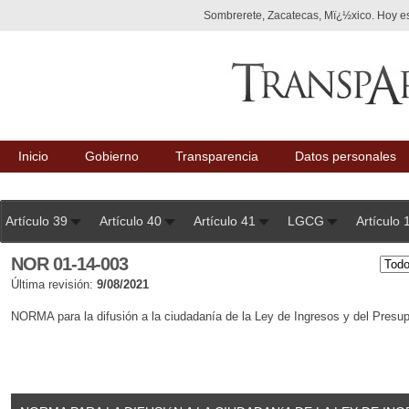
Sombrerete, Zacatecas, Mï¿½xico. Hoy es
Inicio
Gobierno
Transparencia
Datos personales
Artículo 39
Artículo 40
Artículo 41
LGCG
Artículo 
NOR 01-14-003
Última revisión:
9/08/2021
NORMA para la difusión a la ciudadanía de la Ley de Ingresos y del Presu