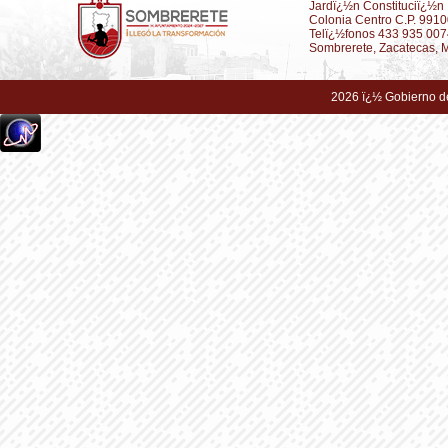
Jardï¿½n Constituciï¿½n
Colonia Centro C.P. 991
Telï¿½fonos 433 935 007
Sombrerete, Zacatecas, 
2026 ï¿½ Gobierno d