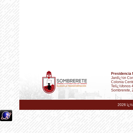
Presidencia 
Jardï¿½n Con
Colonia Cent
Telï¿½fonos 
Sombrerete, 
2026 ï¿½