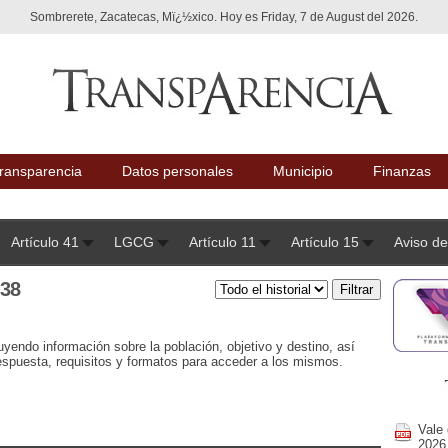
Sombrerete, Zacatecas, Mï¿½xico. Hoy es Friday, 7 de August del 2026.
ransparencia
Datos personales
Municipio
Finanzas
Artículo 41
LGCG
Artículo 11
Artículo 15
Aviso de
 38
yendo información sobre la población, objetivo y destino, así
espuesta, requisitos y formatos para acceder a los mismos.
Vale 
2026