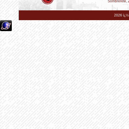
Sombrerete, 
2026 ï¿½