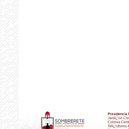
Presidencia 
Jardï¿½n Con
Colonia Cent
Telï¿½fonos 