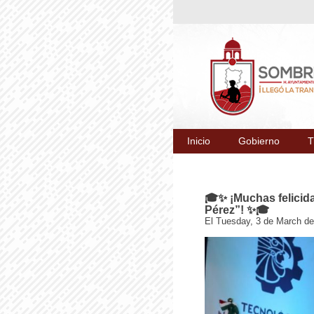
Inicio
Gobierno
T
🎓✨ ¡Muchas felicid
Pérez”! ✨🎓
El Tuesday, 3 de March de