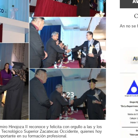
An no se 
iro Hinojoza II reconoce y felicita con orgullo a las y los
to Tecnológico Superior Zacatecas Occidente, quienes hoy
portante en su formación profesional.