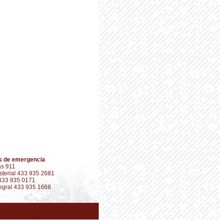
s de emergencia
s 911
isterial 433 935 2681
 433 935 0171
tegral 433 935 1668