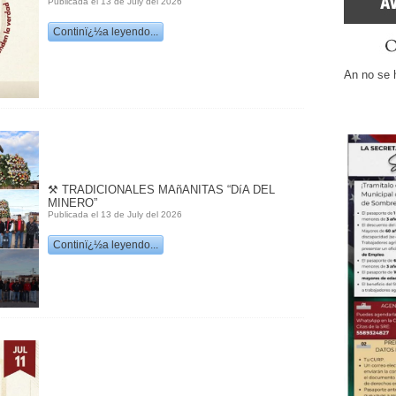
Publicada el 13 de July del 2026
Continï¿½a leyendo...
An no se 
⚒️ TRADICIONALES MAñANITAS “DíA DEL
MINERO”
Publicada el 13 de July del 2026
Continï¿½a leyendo...