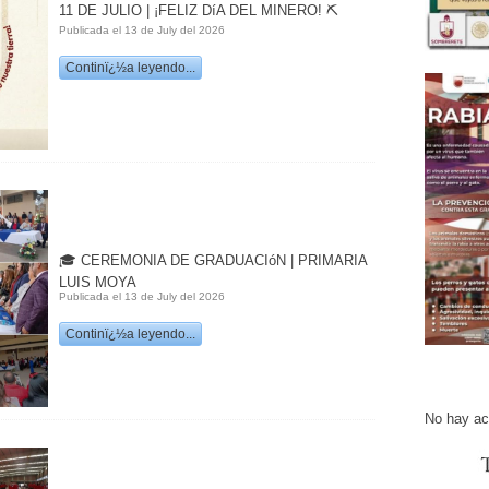
11 DE JULIO | ¡FELIZ DíA DEL MINERO! ⛏️
Publicada el 13 de July del 2026
Continï¿½a leyendo...
🎓 CEREMONIA DE GRADUACIóN | PRIMARIA
LUIS MOYA
Publicada el 13 de July del 2026
Continï¿½a leyendo...
No hay ac