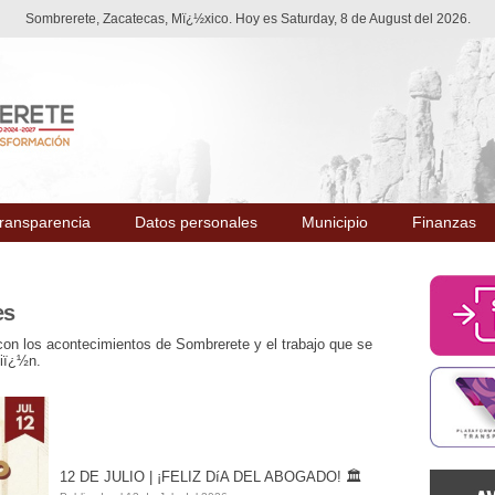
Sombrerete, Zacatecas, Mï¿½xico. Hoy es Saturday, 8 de August del 2026.
ransparencia
Datos personales
Municipio
Finanzas
es
n los acontecimientos de Sombrerete y el trabajo que se
ciï¿½n.
12 DE JULIO | ¡FELIZ DíA DEL ABOGADO! 🏛️