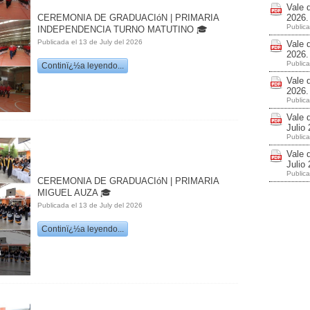
Vale 
CEREMONIA DE GRADUACIóN | PRIMARIA
2026
Public
INDEPENDENCIA TURNO MATUTINO 🎓
Publicada el 13 de July del 2026
Vale 
2026
Public
Continï¿½a leyendo...
Vale 
2026
Public
Vale 
Juli
Public
Vale 
Juli
Public
CEREMONIA DE GRADUACIóN | PRIMARIA
MIGUEL AUZA 🎓
Publicada el 13 de July del 2026
Continï¿½a leyendo...