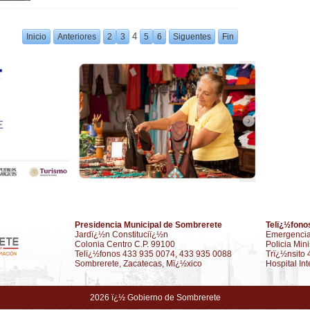
4
Inicio
Anteriores
2
3
5
6
Siguentes
Fin
Presidencia Municipal de Sombrerete
Telï¿½fono
Jardï¿½n Constituciï¿½n
Emergencia
Colonia Centro C.P. 99100
Policia Min
Telï¿½fonos 433 935 0074, 433 935 0088
Trï¿½nsito
Sombrerete, Zacatecas, Mï¿½xico
Hospital In
2026 ï¿½ Gobierno de Sombrerete